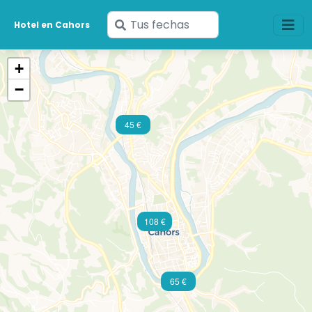
Ingresa
Hotel en Cahors
tus
fechas
+
−
45 €
108 €
65 €