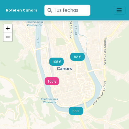
Ingresa
Hotel en Cahors
tus
fechas
+
−
82 €
108 €
106 €
65 €