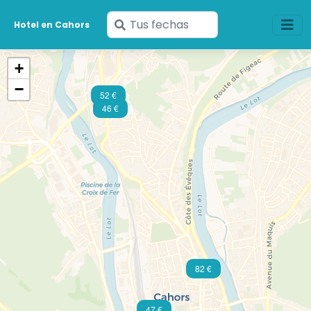
Ingresa
Hotel en Cahors
tus
fechas
+
−
52 €
46 €
82 €
47 €