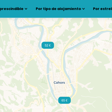
prescindible
Por tipo de alojamiento
Por estrel
52 €
65 €