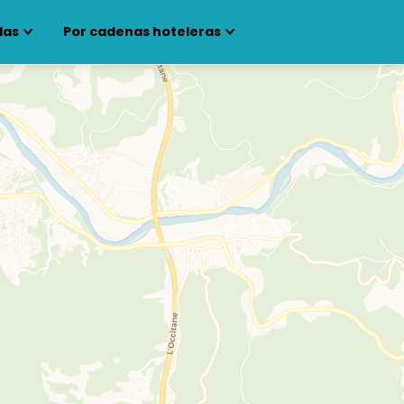
las
Por cadenas hoteleras