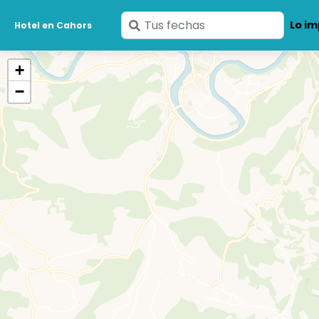
Ingresa
Lo im
Hotel en Cahors
tus
fechas
+
−