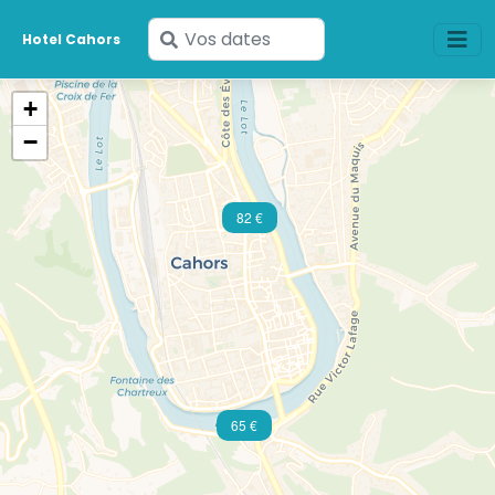
Saisissez
Hotel Cahors
vos
dates
+
−
82 €
65 €