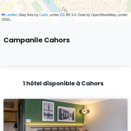
Leaflet
|
Map tiles by
Carto
, under CC BY 3.0. Data by OpenStreetMap, under
ODbL.
Campanile Cahors
1 hôtel disponible à Cahors