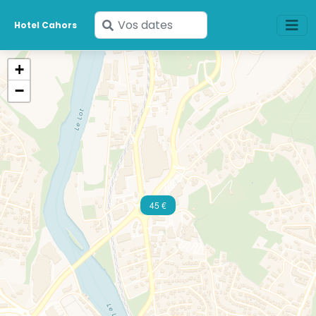
Saisissez
Hotel Cahors
vos
dates
+
−
45 €