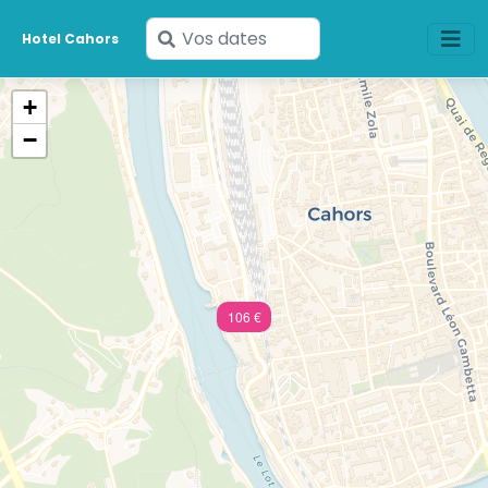
Saisissez
Hotel Cahors
vos
dates
+
−
106 €