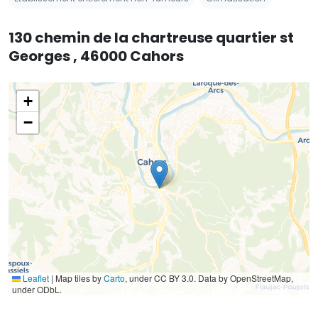
130 chemin de la chartreuse quartier st
Georges , 46000 Cahors
+
−
Leaflet
|
Map tiles by
Carto
, under CC BY 3.0. Data by OpenStreetMap,
under ODbL.