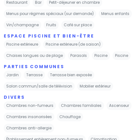
Restaurant
Bar
Petit-déjeuner en chambre
Menus pour régimes spéciaux (sur demande)
Menus enfants
Vin/champagne
Fruits
Café sur place
ESPACE PISCINE ET BIEN-ÊTRE
Piscine extérieure
Piscine extérieure (de saison)
Chaises longues ou de plage
Parasols
Piscine
Piscine
PARTIES COMMUNES
Jardin
Terrasse
Terrasse bien exposée
Salon commun/salle de télévision
Mobilier extérieur
DIVERS
Chambres non-fumeurs
Chambres familiales
Ascenseur
Chambres insonorisées
Chauffage
Chambres anti-allergie
Établissement entièrement non-fumeurs
Climatisation