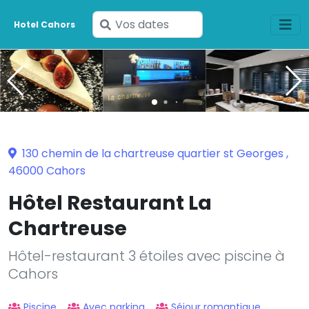
Saisissez
Hotel Cahors
vos
dates
130 chemin de la chartreuse quartier st Georges ,
46000 Cahors
Hôtel Restaurant La
Chartreuse
Hôtel-restaurant 3 étoiles avec piscine à
Cahors
Piscine
Avec parking
Séjour romantique