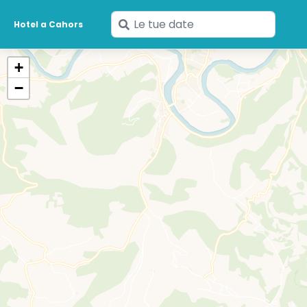
Inserisci
Hotel a Cahors
le
tue
+
date
−