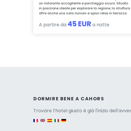
un ristorante accogliente e parcheggio sicuro. Situato
in posizione ideale per esplorare la regione, la struttura
offre anche una sala riunioni e spazi relax in terrazza.
45 EUR
A partire da
a notte
Versio
DORMIRE BENE A CAHORS
Trovare l’hotel giusto è già l'inizio dell'avv
English version