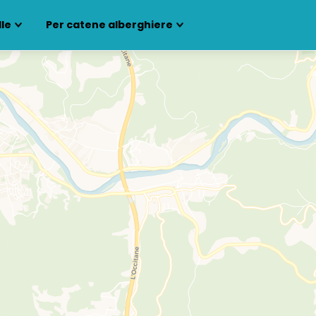
lle
Per catene alberghiere