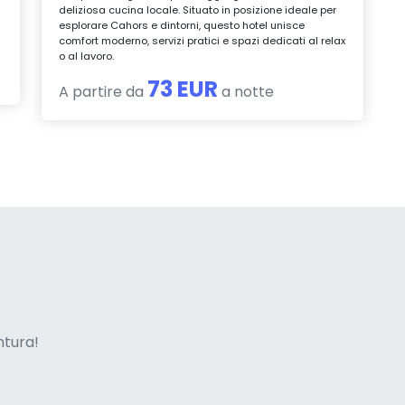
deliziosa cucina locale. Situato in posizione ideale per
esplorare Cahors e dintorni, questo hotel unisce
comfort moderno, servizi pratici e spazi dedicati al relax
o al lavoro.
73 EUR
A partire da
a notte
ne italian
entura!