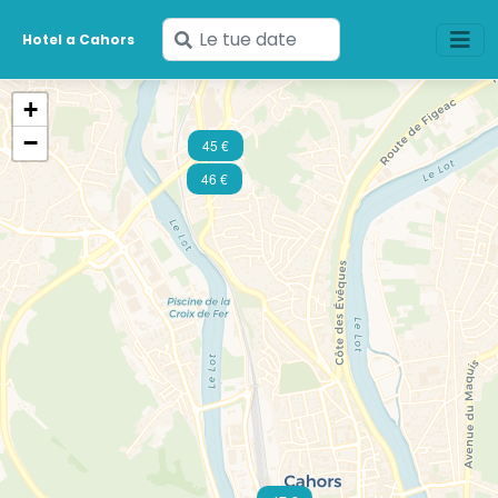
Inserisci
Hotel a Cahors
le
tue
+
date
−
45 €
46 €