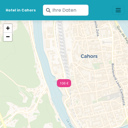
Geben
Hotel in Cahors
Sie
Ihre
+
Daten
−
ein
106 €